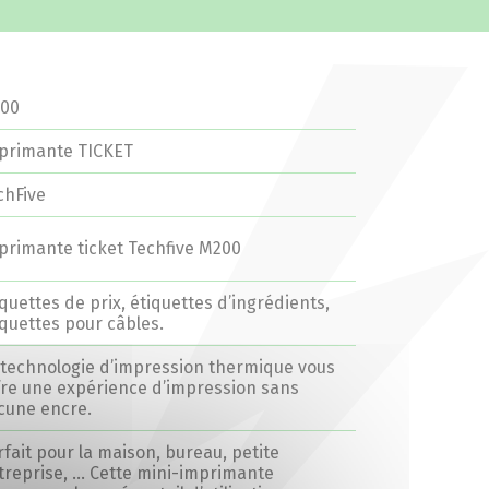
00
primante TICKET
chFive
primante ticket Techfive M200
iquettes de prix, étiquettes d’ingrédients,
iquettes pour câbles.
 technologie d’impression thermique vous
fre une expérience d’impression sans
cune encre.
rfait pour la maison, bureau, petite
treprise, … Cette mini-imprimante