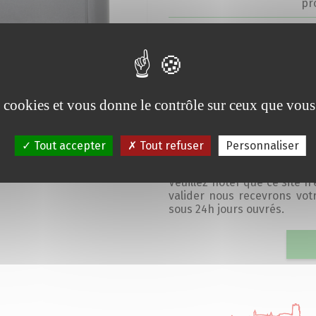
pr
Connexion
Co
BLUETOOTH:
(t
im
Facilité d’utilisation:
L’
te
es cookies et vous donne le contrôle sur ceux que vous
vo
de
Tout accepter
Tout refuser
Personnaliser
Format étiquettes:
80
Veuillez noter que ce site n
valider nous recevrons vo
sous 24h jours ouvrés.