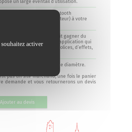
opose un large éventail d’utilisation.
nnectez votre appareil Bluetooth
éléphone, tablette ou ordinateur) à votre
primante sans problème.
impression en un clic vous fait gagner du
mps et des efforts grâce à l’application qui
 souhaitez activer
us propose une variété de polices, d’effets,
 filtres et de thèmes.
*50 – 60*45 – ronde 50mm de diamètre.
’est pas un site marchand, une fois le panier
tre demande et vous retournerons un devis
Ajouter au devis