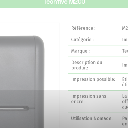
Techfive M200
Référence :
M2
Catégorie :
Im
Marque :
Te
Description du
Im
produit:
Impression possible:
Et
ét
Impression sans
La
encre:
of
au
Utilisation Nomade:
Pa
en