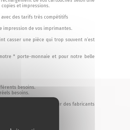
le rechargement de vos cartouches selon une
os copies et impressions.
 avec des tarifs très compétitifs
e impression de vos imprimantes.
nt casser une pièce qui trop souvent n’est
otre * porte-monnaie et pour notre belle
fférents besoins.
réels besoins.
ontrées lors de mises à jour des fabricants
encontrez encore un souci.