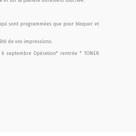
le et sur la planète durement touchée.
s qui sont programmées que pour bloquer et
lité de vos impressions.
i 6 septembre Opération* rentrée * TONER