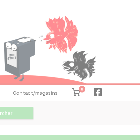
0
Contact/magasins
rcher