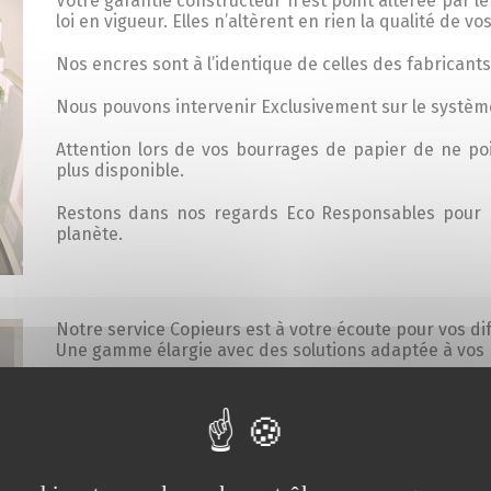
Votre garantie constructeur n’est point altérée par 
loi en vigueur. Elles n’altèrent en rien la qualité de v
Nos encres sont à l’identique de celles des fabricants
Nous pouvons intervenir Exclusivement sur le systèm
Attention lors de vos bourrages de papier de ne poi
plus disponible.
Restons dans nos regards Eco Responsables pour n
planète.
Notre service Copieurs est à votre écoute pour vos di
Une gamme élargie avec des solutions adaptée à vos 
Nous sommes conscients des diverses difficultés renc
sur les cartouches Jet d’encre et Toners.
Nos fournisseurs ont mis en place des solutions.
Toutefois ne manquez pas de nous solliciter si vous r