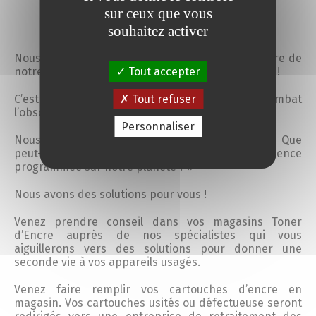
sur ceux que vous
souhaitez activer
Nous devons tous nous impliquer dans le bien être de
notre planète car il nous impacte au premier chef !
Tout accepter
C’est pour cela que Toner d’Encre combat
Tout refuser
l’obsolescence programmée !
Personnaliser
Nous pouvons alors nous poser la question « Que
peut-on faire pour diminuer l’impact de l’obsolescence
programmée sur notre planète ? »
Nous avons des solutions pour vous !
Venez prendre conseil dans vos magasins Toner
d’Encre auprès de nos spécialistes qui vous
aiguillerons vers des solutions pour donner une
seconde vie à vos appareils usagés.
Venez faire remplir vos cartouches d’encre en
magasin. Vos cartouches usités ou défectueuse seront