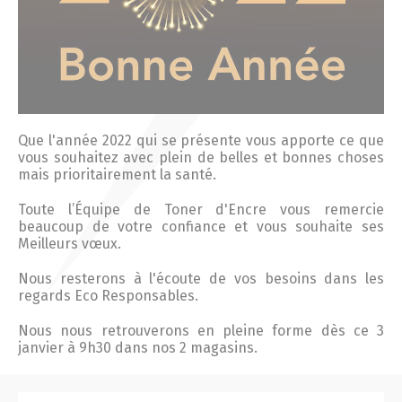
Actualités 2020 et avant
Divers
Produits
Que l'année 2022 qui se présente vous apporte ce que
vous souhaitez avec plein de belles et bonnes choses
mais prioritairement la santé.
Professionnels
Toute l’Équipe de
Toner
d'
Encre
vous remercie
Particuliers
beaucoup de votre confiance et vous souhaite ses
Meilleurs vœux.
Catalogue
Nous resterons à l'écoute de vos besoins dans les
regards Eco Responsables.
Nous nous retrouverons en pleine forme dès ce 3
Analyse des besoins
janvier à 9h30 dans nos 2 magasins.
Analyse de vos besoins