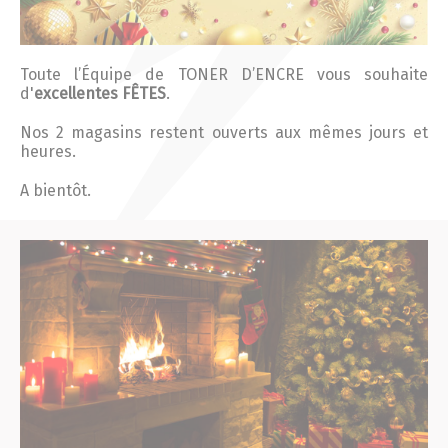
Actualités 2020 et avant
Divers
Toute l’Équipe de TONER D’ENCRE vous souhaite
d'
excellentes FÊTES
.
Nos 2 magasins restent ouverts aux mêmes jours et
Produits
heures.
A bientôt.
Professionnels
Particuliers
Catalogue
Analyse des besoins
Analyse de vos besoins