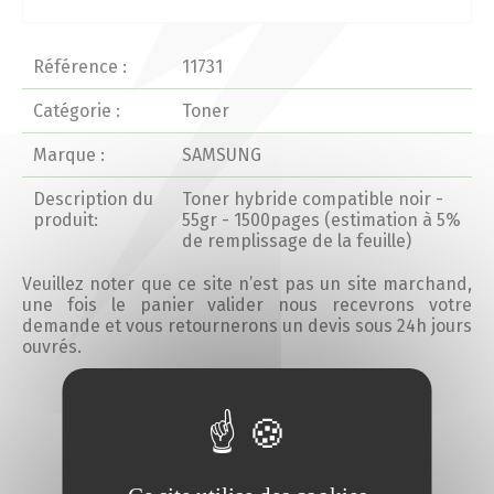
Actualités 2020 et avant
Référence :
11731
Divers
Catégorie :
Toner
Marque :
SAMSUNG
Produits
Description du
Toner hybride compatible noir -
Professionnels
produit:
55gr - 1500pages (estimation à 5%
de remplissage de la feuille)
Particuliers
Veuillez noter que ce site n’est pas un site marchand,
une fois le panier valider nous recevrons votre
demande et vous retournerons un devis sous 24h jours
Catalogue
ouvrés.
Ajouter au devis
Analyse des besoins
Analyse de vos besoins