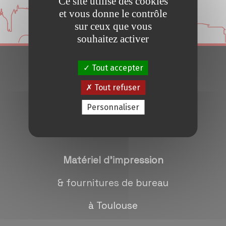
Ce site utilise des cookies
Conseils et Astuces
et vous donne le contrôle
sur ceux que vous
Devis en 24H
souhaitez activer
Tout accepter
Notre métier
Tout refuser
Contact/magasins
Personnaliser
Matériel d'impression
& fournitures de bureau
à Toulouse