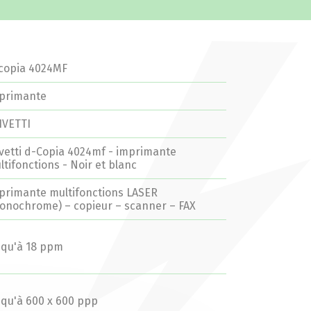
copia 4024MF
primante
IVETTI
ivetti d-Copia 4024mf - imprimante
ltifonctions - Noir et blanc
primante multifonctions LASER
onochrome) – copieur – scanner – FAX
squ'à 18 ppm
squ'à 600 x 600 ppp