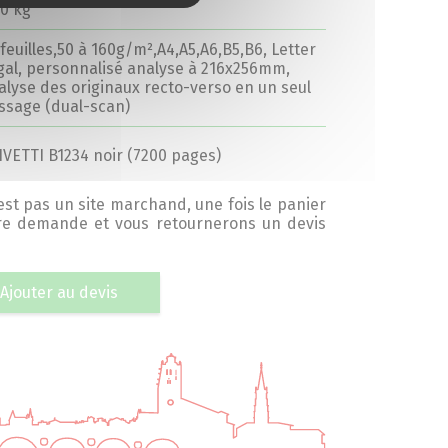
20 kg
 feuilles,50 à 160g/m²,A4,A5,A6,B5,B6, Letter
gal, personnalisé analyse à 216x256mm,
alyse des originaux recto-verso en un seul
ssage (dual-scan)
IVETTI B1234 noir (7200 pages)
’est pas un site marchand, une fois le panier
tre demande et vous retournerons un devis
Ajouter au devis