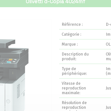
Olivetti d-Copia 4024mf
Référence :
D-
Catégorie :
Im
Marque :
OL
Description du
Ol
produit:
mu
Type de
Im
périphérique:
(m
Vitesse de
reproduction
Ju
maximale:
Résolution de
reproduction
Ju