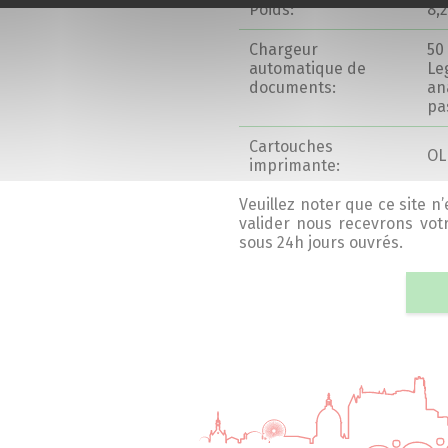
Poids:
8,
Chargeur
50
automatique de
Le
documents:
an
pa
Cartouches
OL
imprimante:
Veuillez noter que ce site n
valider nous recevrons vo
sous 24h jours ouvrés.