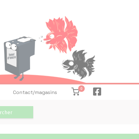
0
Contact/magasins
rcher