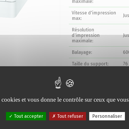
maximale:
Vitesse d'impression
Ju
max:
Résolution
d'impression
Ju
maximale:
Balayage:
60
Taille du support:
76
(2
Disponibilité de la
US
connexion:
Système
MS
es cookies et vous donne le contrôle sur ceux que vous
d'exploitation pris en
Wi
charge:
10.
Tout accepter
Tout refuser
Personnaliser
Dimensions (LxPxH):
37