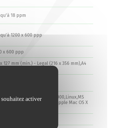
squ'à 18 ppm
squ'à 1200 x 600 ppp
0 x 600 ppp
 x 127 mm (min.) - Legal (216 x 356 mm),A4
10 x 297 mm) (maximum)
B 2.0
 Windows XP,MS Windows 2000,Linux,MS
 souhaitez activer
ndows 7,MS Windows Vista,Apple Mac OS X
4.9 - 10.7.x
.2 cm x 27.6 cm x 25.4 cm