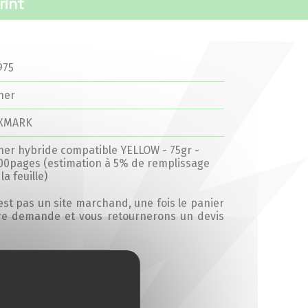
rint
975
ner
XMARK
ner hybride compatible YELLOW - 75gr -
00pages (estimation à 5% de remplissage
la feuille)
’est pas un site marchand, une fois le panier
tre demande et vous retournerons un devis
Ajouter au devis