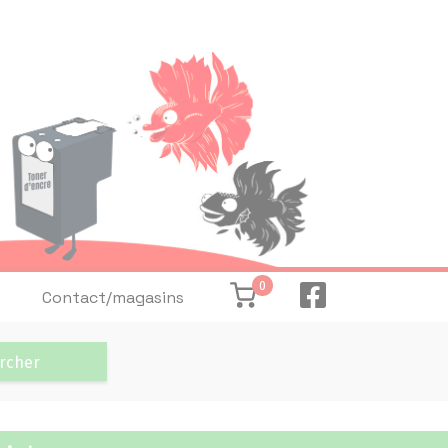
0
Contact/magasins
rcher