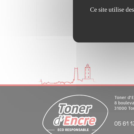
Ce site utilise d
Toner d'E
8 bouleva
31000 To
05 61 1