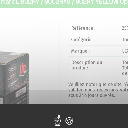
mark L.802HY / 80C2HY0 / 802HY YELLOW Up
Référence :
25
Catégorie :
To
Marque :
LE
Description du
To
produit:
30
de 
Veuillez noter que ce site n
valider nous recevrons vo
sous 24h jours ouvrés.