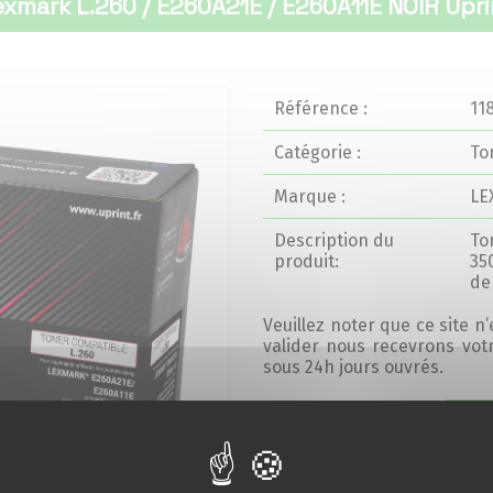
exmark L.260 / E260A21E / E260A11E NOIR Upri
Référence :
11
Catégorie :
To
Marque :
LE
Description du
To
produit:
35
de 
Veuillez noter que ce site n
valider nous recevrons vo
sous 24h jours ouvrés.