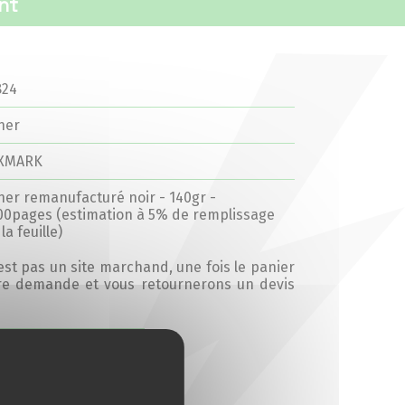
nt
824
ner
XMARK
ner remanufacturé noir - 140gr -
00pages (estimation à 5% de remplissage
la feuille)
’est pas un site marchand, une fois le panier
tre demande et vous retournerons un devis
Ajouter au devis