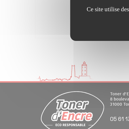
Ce site utilise d
Toner d'E
8 bouleva
31000 To
05 61 1