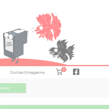
0
Contact/magasins
rcher