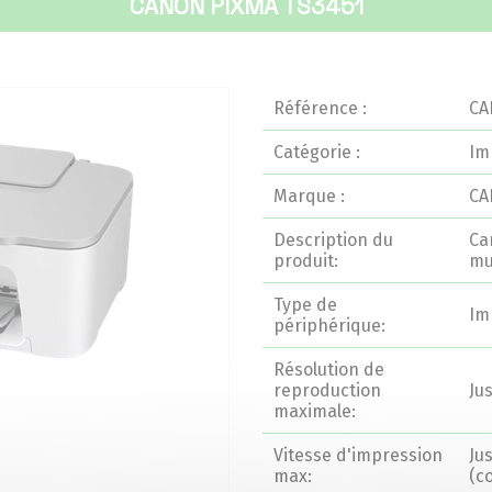
CANON PIXMA TS3451
Référence :
CA
Catégorie :
Im
Marque :
C
Description du
Ca
produit:
mu
Type de
Im
périphérique:
Résolution de
reproduction
Ju
maximale:
Vitesse d'impression
Ju
max:
(c