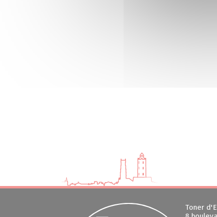
Toner d'E
8 bouleva