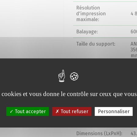
Résolution
d'impression
4 
maximale:
Balayage:
60
Taille du support:
AN
35
mm
mm
Type de supports:
Pa
ma
Disponibilité de la
es cookies et vous donne le contrôle sur ceux que vous
US
connexion:
Système
MS
Tout accepter
Tout refuser
Personnaliser
d'exploitation pris en
8.
charge:
10
Dimensions (LxPxH):
43