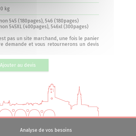
00 kg
non 545 (180pages), 546 (180pages)
non 545XL (400pages), 546xl (300pages)
’est pas un site marchand, une fois le panier
tre demande et vous retournerons un devis
Ajouter au devis
Analyse de vos besoins