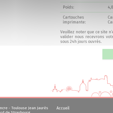
Poids:
4,
Cartouches
Ca
imprimante:
Ca
Veuillez noter que ce site n
valider nous recevrons vo
sous 24h jours ouvrés.
ncre - Toulouse Jean Jaurès
Accueil
rd de Strasbourg,