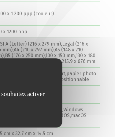
800 x 1 200 ppp (couleur)
0 x 1200 ppp
SI A (Letter) (216 x 279 mm),Legal (216 x
6 mm),A4 (210 x 297 mm),A5 (148 x 210
),B5 (176 x 250 mm),100 x 150 mm,130 x 180
,89 x 127 mm,130 x 130 mm,215.9 x 676 mm
pier uni,papier photo brillant,papier photo
gnétique,papier photo repositionnable
 souhaitez activer
B 2.0,Wi-Fi(n)
 Windows 7 SP1,Android,iOS,Windows
1,Windows 10,Chrome OS,iPadOS,macOS
.12.6 - macOS 10.15
.5 cm x 32.7 cm x 14.5 cm