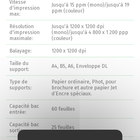
Vitesse
Jusqu'à 15 ppm (mono)/jusqu'à 19
Conseils et Astuces
d'impression
ppm (couleur)
max:
Devis en 24H
Résolution
Jusqu'à 1200 x 1200 dpi
d'impression
(mono)/jusqu'à 4 800 x 1 200 ppp
maximale:
(couleur)
Notre métier
Balayage:
1200 x 1200 dpi
Taille du
Contact/magasins
A4, B5, A6, Enveloppe DL
support:
Type de
Papier ordinaire, Phot, pour
supports:
brochure et autre papier Jet
d’Encre spéciaux.
Capacité bac
60 feuilles
entrée:
Capacité bac
25 feuilles
sortie: