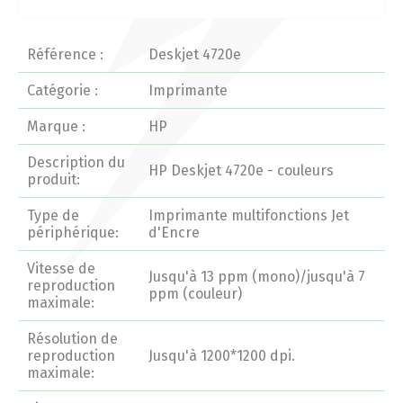
Actualités 2020 et avant
Référence :
Deskjet 4720e
Divers
Catégorie :
Imprimante
Marque :
HP
Produits
Description du
HP Deskjet 4720e - couleurs
Professionnels
produit:
Type de
Imprimante multifonctions Jet
Particuliers
périphérique:
d'Encre
Catalogue
Vitesse de
Jusqu'à 13 ppm (mono)/jusqu'à 7
reproduction
ppm (couleur)
maximale:
Analyse des besoins
Résolution de
reproduction
Jusqu'à 1200*1200 dpi.
maximale:
Analyse de vos besoins