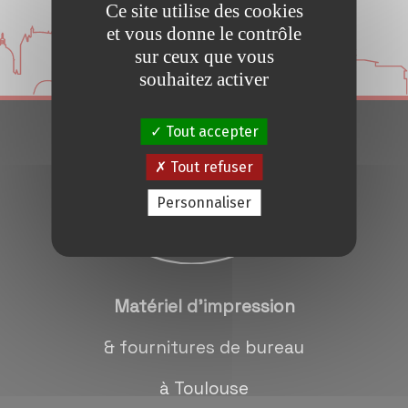
Ce site utilise des cookies
Conseils et Astuces
et vous donne le contrôle
sur ceux que vous
Devis en 24H
souhaitez activer
Tout accepter
Notre métier
Tout refuser
Contact/magasins
Personnaliser
Matériel d'impression
& fournitures de bureau
à Toulouse