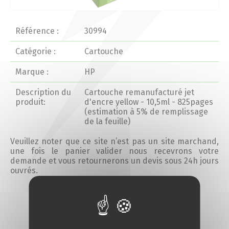
Actualités 2020 et avant
Référence :
30994
Divers
Catégorie :
Cartouche
Marque :
HP
Produits
Description du
Cartouche remanufacturé jet
Professionnels
produit:
d'encre yellow - 10,5ml - 825pages
(estimation à 5% de remplissage
de la feuille)
Particuliers
Veuillez noter que ce site n’est pas un site marchand,
une fois le panier valider nous recevrons votre
Catalogue
demande et vous retournerons un devis sous 24h jours
ouvrés.
Analyse des besoins
Ajouter au devis
Analyse de vos besoins