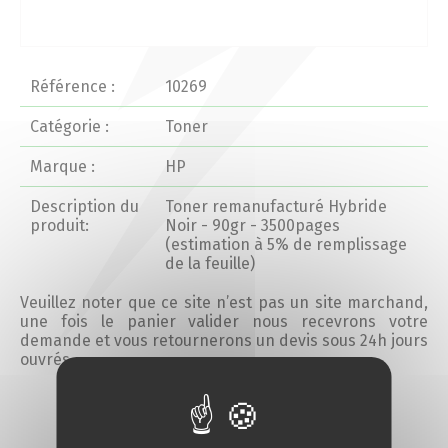
Actualités 2020 et avant
Divers
Référence :
10269
Catégorie :
Toner
Produits
Marque :
HP
Professionnels
Description du
Toner remanufacturé Hybride
produit:
Noir - 90gr - 3500pages
(estimation à 5% de remplissage
Particuliers
de la feuille)
Catalogue
Veuillez noter que ce site n’est pas un site marchand,
une fois le panier valider nous recevrons votre
demande et vous retournerons un devis sous 24h jours
ouvrés.
Analyse des besoins
Ajouter au devis
Analyse de vos besoins