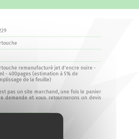
229
rtouche
rtouche remanufacturé jet d'encre noire -
ml - 400pages (estimation à 5% de
mplissage de la feuille)
’est pas un site marchand, une fois le panier
tre demande et vous retournerons un devis
Ajouter au devis