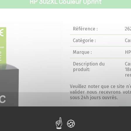
HP 302XL Couleur Uprint
Référence :
26
Catégorie :
Ca
Marque :
HP
Description du
Ca
produit:
18
re
Veuillez noter que ce site n
valider nous recevrons vo
sous 24h jours ouvrés.