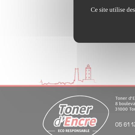
Ce site utilise d
Toner d'E
8 bouleva
31000 To
05 61 1