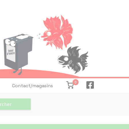
0
Contact/magasins
rcher