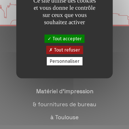
Ce site utilise des cookies
Conseils et Astuces
et vous donne le contrôle
sur ceux que vous
Devis en 24H
souhaitez activer
Tout accepter
Notre métier
Tout refuser
Contact/magasins
Personnaliser
Matériel d'impression
& fournitures de bureau
à Toulouse