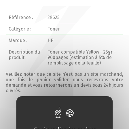
Actualités 2020 et avant
Référence :
29625
Divers
Catégorie :
Toner
Marque :
HP
Produits
Description du
Toner compatible Yellow - 25gr -
Professionnels
produit:
900pages (estimation à 5% de
remplissage de la feuille)
Particuliers
Veuillez noter que ce site n’est pas un site marchand,
une fois le panier valider nous recevrons votre
demande et vous retournerons un devis sous 24h jours
Catalogue
ouvrés.
Ajouter au devis
Analyse des besoins
Analyse de vos besoins