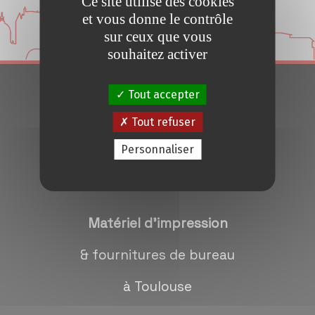
Ce site utilise des cookies
Conseils et Astuces
et vous donne le contrôle
sur ceux que vous
Devis en 24H
souhaitez activer
Tout accepter
Notre métier
Tout refuser
Contact/magasins
Personnaliser
Matériel d'impression
& fournitures de bureau
à Toulouse