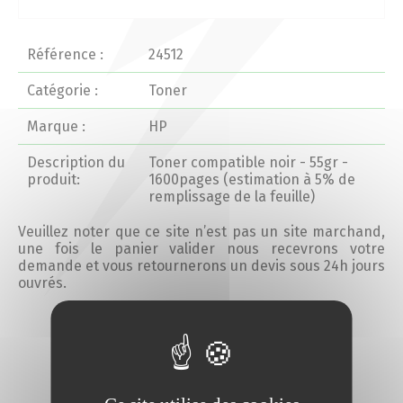
Actualités 2020 et avant
Référence :
24512
Divers
Catégorie :
Toner
Marque :
HP
Produits
Description du
Toner compatible noir - 55gr -
Professionnels
produit:
1600pages (estimation à 5% de
remplissage de la feuille)
Particuliers
Veuillez noter que ce site n’est pas un site marchand,
une fois le panier valider nous recevrons votre
demande et vous retournerons un devis sous 24h jours
Catalogue
ouvrés.
Ajouter au devis
Analyse des besoins
Analyse de vos besoins