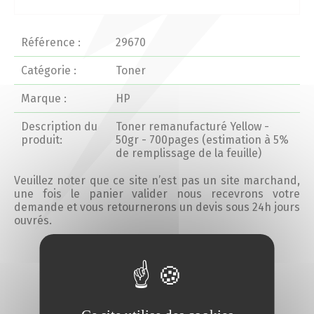
Actualités 2020 et avant
Référence :
29670
Divers
Catégorie :
Toner
Marque :
HP
Produits
Description du
Toner remanufacturé Yellow -
Professionnels
produit:
50gr - 700pages (estimation à 5%
de remplissage de la feuille)
Particuliers
Veuillez noter que ce site n’est pas un site marchand,
une fois le panier valider nous recevrons votre
demande et vous retournerons un devis sous 24h jours
Catalogue
ouvrés.
Ajouter au devis
Analyse des besoins
Analyse de vos besoins