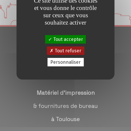
Ce site utilise des cookies
Conseils et Astuces
et vous donne le contrôle
sur ceux que vous
Devis en 24H
souhaitez activer
Tout accepter
Notre métier
Tout refuser
Contact/magasins
Personnaliser
Matériel d'impression
& fournitures de bureau
à Toulouse