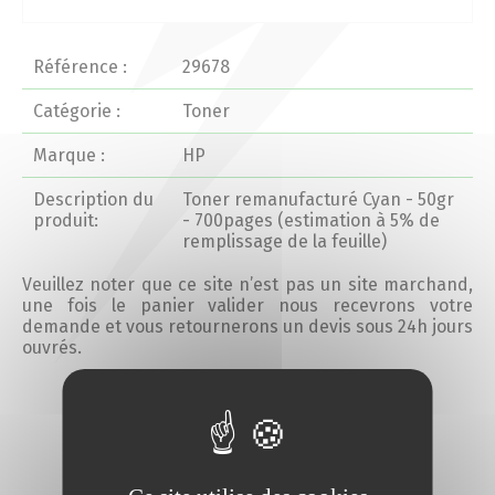
Actualités 2020 et avant
Référence :
29678
Divers
Catégorie :
Toner
Marque :
HP
Produits
Description du
Toner remanufacturé Cyan - 50gr
Professionnels
produit:
- 700pages (estimation à 5% de
remplissage de la feuille)
Particuliers
Veuillez noter que ce site n’est pas un site marchand,
une fois le panier valider nous recevrons votre
demande et vous retournerons un devis sous 24h jours
Catalogue
ouvrés.
Ajouter au devis
Analyse des besoins
Analyse de vos besoins