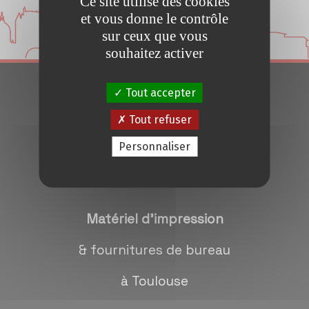
Ce site utilise des cookies
Conseils et Astuces
et vous donne le contrôle
sur ceux que vous
Devis en 24H
souhaitez activer
Tout accepter
Notre métier
Tout refuser
Contact/magasins
Personnaliser
Matériel d'impression
& fournitures de bureau
à Toulouse