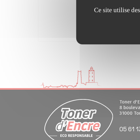
Ce site utilise d
Toner d'E
8 bouleva
31000 To
05 61 1