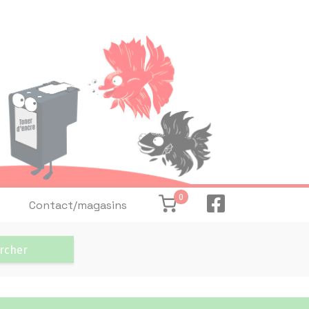
0
Contact/magasins
rcher