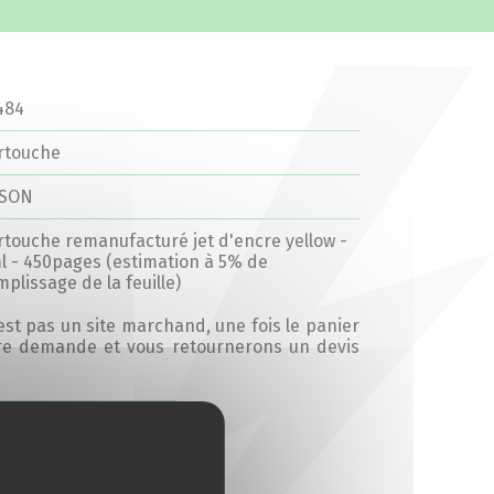
484
rtouche
SON
rtouche remanufacturé jet d'encre yellow -
l - 450pages (estimation à 5% de
mplissage de la feuille)
’est pas un site marchand, une fois le panier
tre demande et vous retournerons un devis
Ajouter au devis