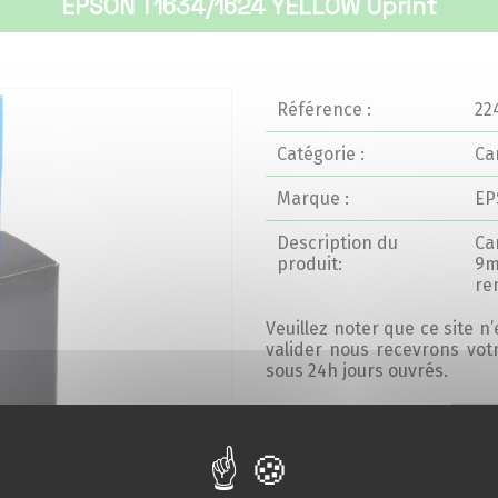
EPSON T1634/1624 YELLOW Uprint
Référence :
22
Catégorie :
Ca
Marque :
EP
Description du
Ca
produit:
9m
re
Veuillez noter que ce site n
valider nous recevrons vo
sous 24h jours ouvrés.