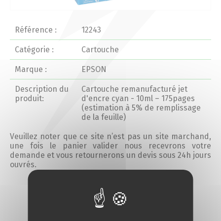
Actualités 2020 et avant
Référence :
12243
Divers
Catégorie :
Cartouche
Marque :
EPSON
Produits
Description du
Cartouche remanufacturé jet
Professionnels
produit:
d'encre cyan - 10ml – 175pages
(estimation à 5% de remplissage
de la feuille)
Particuliers
Veuillez noter que ce site n’est pas un site marchand,
une fois le panier valider nous recevrons votre
Catalogue
demande et vous retournerons un devis sous 24h jours
ouvrés.
Analyse des besoins
Ajouter au devis
Analyse de vos besoins