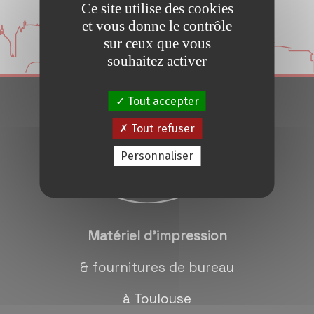
Ce site utilise des cookies
Conseils et Astuces
et vous donne le contrôle
sur ceux que vous
Devis en 24H
souhaitez activer
Tout accepter
Notre métier
Tout refuser
Contact/magasins
Personnaliser
Matériel d'impression
& fournitures de bureau
à Toulouse