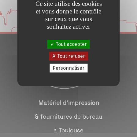
Ce site utilise des cookies
Conseils et Astuces
et vous donne le contrôle
sur ceux que vous
Devis en 24H
souhaitez activer
Tout accepter
Notre métier
Tout refuser
Contact/magasins
Personnaliser
Matériel d'impression
& fournitures de bureau
à Toulouse