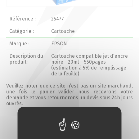
Actualités 2020 et avant
Référence :
25477
Divers
Catégorie :
Cartouche
Marque :
EPSON
Produits
Description du
Cartouche compatible jet d'encre
Professionnels
produit:
noire - 20ml – 550pages
(estimation à 5% de remplissage
de la feuille)
Particuliers
Veuillez noter que ce site n’est pas un site marchand,
une fois le panier valider nous recevrons votre
Catalogue
demande et vous retournerons un devis sous 24h jours
ouvrés.
Analyse des besoins
Ajouter au devis
Analyse de vos besoins