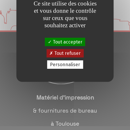
Ce site utilise des cookies
Conseils et Astuces
et vous donne le contrôle
sur ceux que vous
Devis en 24H
souhaitez activer
Tout accepter
Notre métier
Tout refuser
Contact/magasins
Personnaliser
Matériel d'impression
& fournitures de bureau
à Toulouse