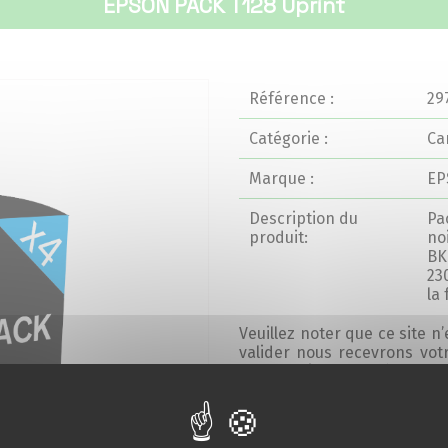
EPSON PACK T128 Uprint
Référence :
29
Catégorie :
Ca
Marque :
EP
Description du
Pa
produit:
no
BK
23
la 
Veuillez noter que ce site n
valider nous recevrons vo
sous 24h jours ouvrés.