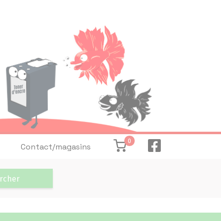
0
Contact/magasins
rcher