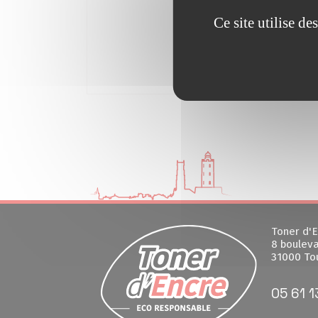
Ce site utilise d
Toner d'E
8 bouleva
31000 To
05 61 1