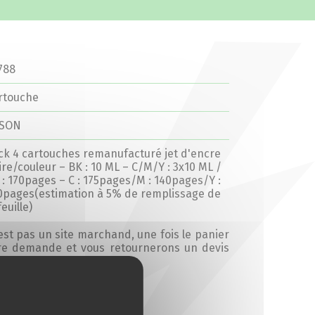
788
rtouche
SON
ck 4 cartouches remanufacturé jet d'encre
ire/couleur – BK : 10 ML – C/M/Y : 3x10 ML /
 : 170pages – C : 175pages/M : 140pages/Y :
0pages(estimation à 5% de remplissage de
feuille)
’est pas un site marchand, une fois le panier
tre demande et vous retournerons un devis
Ajouter au devis