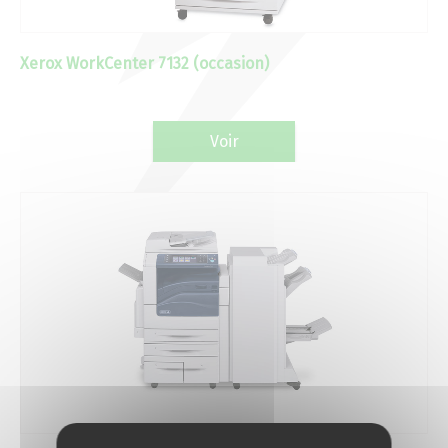
Actualités 2020 et avant
Xerox WorkCenter 7132 (occasion)
Divers
Voir
Produits
Professionnels
Particuliers
Catalogue
Analyse des besoins
Analyse de vos besoins