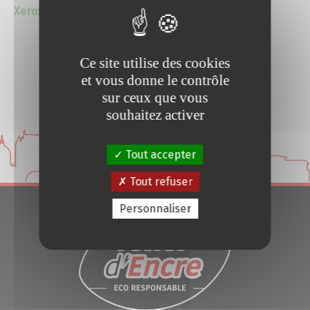
Xerox WorkCenter 7830i (occasion)
Conseils et Astuces
Devis en 24H
Ce site utilise des cookies
Voir
et vous donne le contrôle
sur ceux que vous
Notre métier
souhaitez activer
Contact/magasins
Tout accepter
Tout refuser
Personnaliser