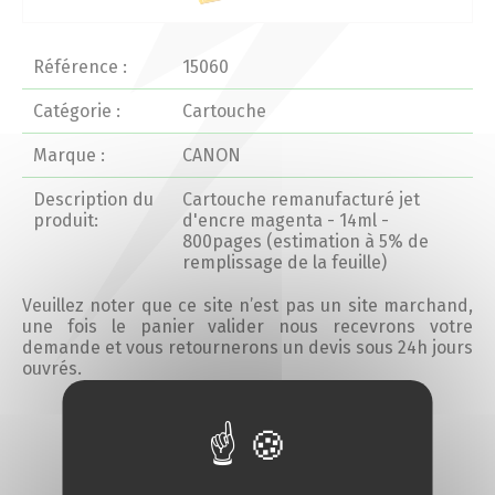
Actualités 2020 et avant
Référence :
15060
Divers
Catégorie :
Cartouche
Marque :
CANON
Produits
Description du
Cartouche remanufacturé jet
Professionnels
produit:
d'encre magenta - 14ml -
800pages (estimation à 5% de
remplissage de la feuille)
Particuliers
Veuillez noter que ce site n’est pas un site marchand,
une fois le panier valider nous recevrons votre
Catalogue
demande et vous retournerons un devis sous 24h jours
ouvrés.
Analyse des besoins
Ajouter au devis
Analyse de vos besoins