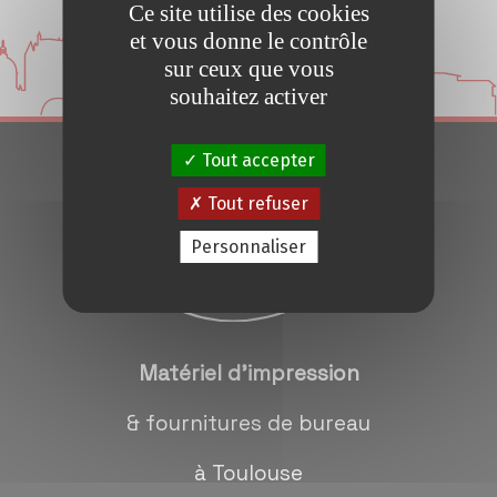
Ce site utilise des cookies
Conseils et Astuces
et vous donne le contrôle
sur ceux que vous
Devis en 24H
souhaitez activer
Tout accepter
Notre métier
Tout refuser
Contact/magasins
Personnaliser
Matériel d'impression
& fournitures de bureau
à Toulouse