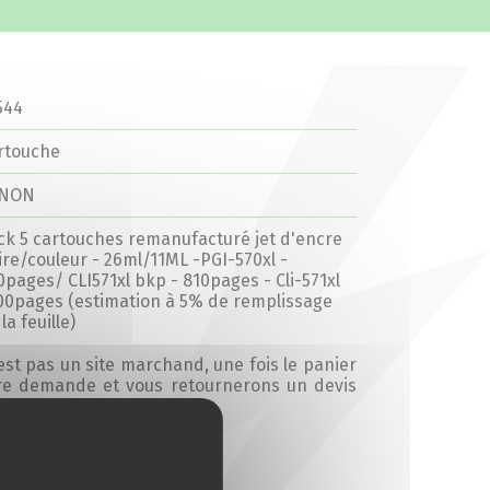
544
rtouche
ANON
ck 5 cartouches remanufacturé jet d'encre
ire/couleur - 26ml/11ML -PGI-570xl -
0pages/ CLI571xl bkp - 810pages - Cli-571xl
00pages (estimation à 5% de remplissage
la feuille)
’est pas un site marchand, une fois le panier
tre demande et vous retournerons un devis
Ajouter au devis