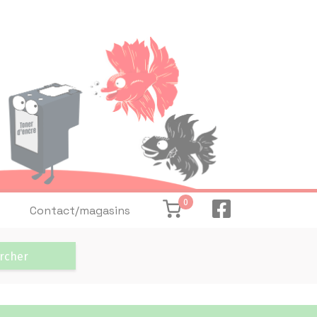
0
Contact/magasins
rcher