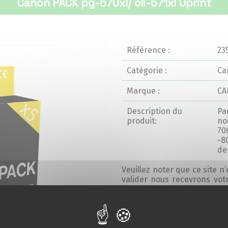
Canon PACK pg-570xl/ cli-571xl Uprint
Référence :
23
Catégorie :
Ca
Marque :
C
Description du
Pa
produit:
no
70
-8
de 
Veuillez noter que ce site n
valider nous recevrons vo
sous 24h jours ouvrés.