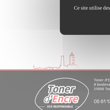
Ce site utilise d
Toner d'E
8 bouleva
31000 To
05 61 1