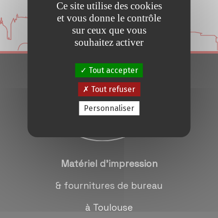
Ce site utilise des cookies
Conseils et Astuces
et vous donne le contrôle
sur ceux que vous
Devis en 24H
souhaitez activer
Tout accepter
Notre métier
Tout refuser
Contact/magasins
Personnaliser
Matériel d'impression
& fournitures de bureau
à Toulouse