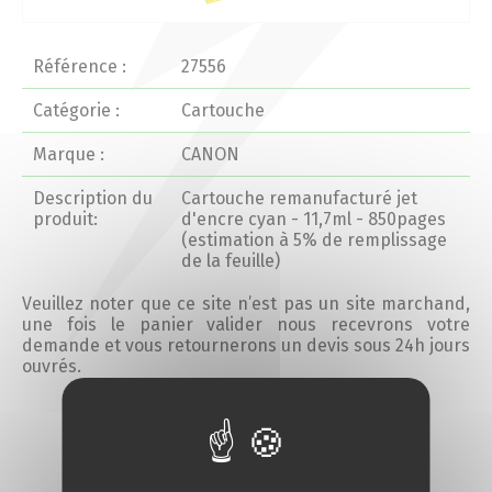
Actualités 2020 et avant
Référence :
27556
Divers
Catégorie :
Cartouche
Marque :
CANON
Produits
Description du
Cartouche remanufacturé jet
Professionnels
produit:
d'encre cyan - 11,7ml - 850pages
(estimation à 5% de remplissage
de la feuille)
Particuliers
Veuillez noter que ce site n’est pas un site marchand,
une fois le panier valider nous recevrons votre
Catalogue
demande et vous retournerons un devis sous 24h jours
ouvrés.
Analyse des besoins
Ajouter au devis
Analyse de vos besoins