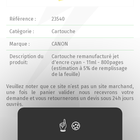
Actualités 2020 et avant
Référence :
23540
Divers
Catégorie :
Cartouche
Marque :
CANON
Produits
Description du
Cartouche remanufacturé jet
Professionnels
produit:
d'encre cyan - 11ml - 800pages
(estimation à 5% de remplissage
de la feuille)
Particuliers
Veuillez noter que ce site n’est pas un site marchand,
une fois le panier valider nous recevrons votre
Catalogue
demande et vous retournerons un devis sous 24h jours
ouvrés.
Analyse des besoins
Ajouter au devis
Analyse de vos besoins