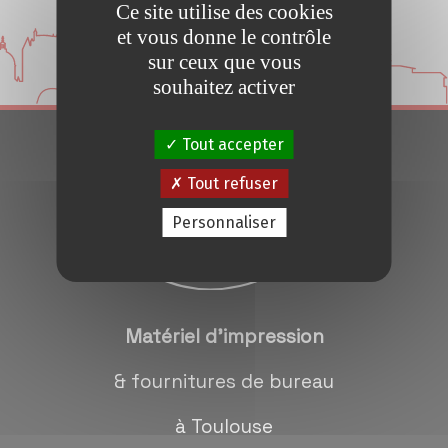
Ce site utilise des cookies
Conseils et Astuces
et vous donne le contrôle
sur ceux que vous
Devis en 24H
souhaitez activer
Tout accepter
Notre métier
Tout refuser
Contact/magasins
Personnaliser
Matériel d'impression
& fournitures de bureau
à Toulouse