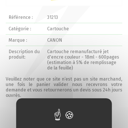
Actualités 2020 et avant
Référence :
31213
Divers
Catégorie :
Cartouche
Marque :
CANON
Produits
Description du
Cartouche remanufacturé jet
Professionnels
produit:
d'encre couleur - 18ml - 600pages
(estimation à 5% de remplissage
de la feuille)
Particuliers
Veuillez noter que ce site n’est pas un site marchand,
une fois le panier valider nous recevrons votre
Catalogue
demande et vous retournerons un devis sous 24h jours
ouvrés.
Analyse des besoins
Ajouter au devis
Analyse de vos besoins