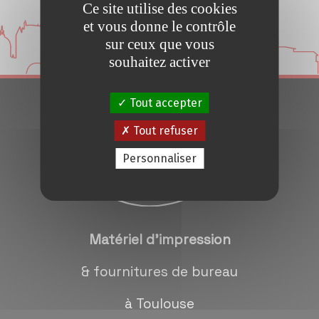
Ce site utilise des cookies
Conseils et Astuces
et vous donne le contrôle
sur ceux que vous
Devis en 24H
souhaitez activer
Tout accepter
Notre métier
Tout refuser
Contact/magasins
Personnaliser
Matériel d'impression
& fournitures de bureau
à Toulouse