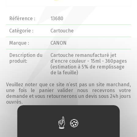
Actualités 2020 et avant
Référence :
13680
Divers
Catégorie :
Cartouche
Marque :
CANON
Produits
Description du
Cartouche remanufacturé jet
Professionnels
produit:
d'encre couleur - 15ml - 360pages
(estimation à 5% de remplissage
de la feuille)
Particuliers
Veuillez noter que ce site n’est pas un site marchand,
une fois le panier valider nous recevrons votre
Catalogue
demande et vous retournerons un devis sous 24h jours
ouvrés.
Analyse des besoins
Ajouter au devis
Analyse de vos besoins