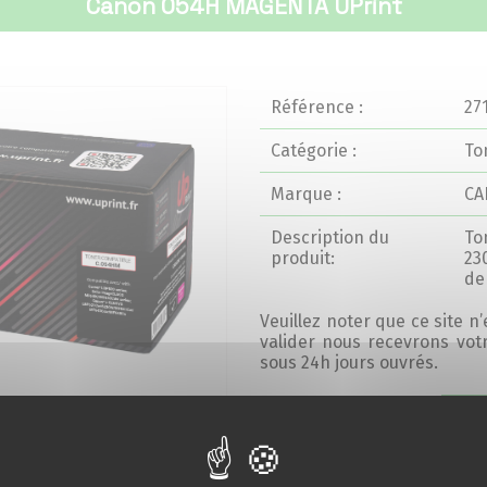
Canon 054H MAGENTA UPrint
Référence :
27
Catégorie :
To
Marque :
C
Description du
To
produit:
23
de 
Veuillez noter que ce site n
valider nous recevrons vo
sous 24h jours ouvrés.