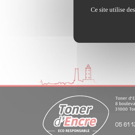
Ce site utilise d
Toner d'E
8 bouleva
31000 To
05 61 1