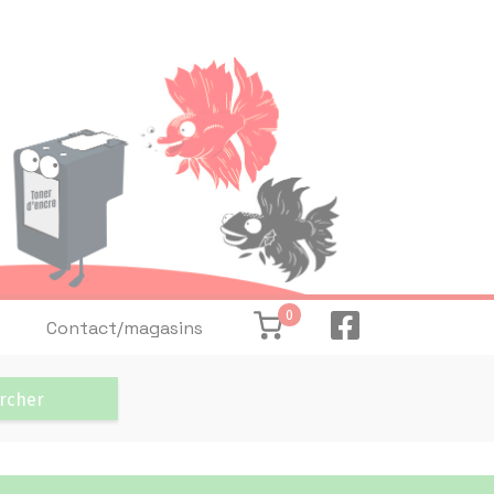
0
Contact/magasins
rcher