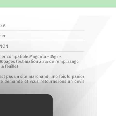
129
ner
ANON
ner compatible Magenta - 35gr -
00pages (estimation à 5% de remplissage
la feuille)
’est pas un site marchand, une fois le panier
tre demande et vous retournerons un devis
Ajouter au devis