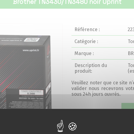
Brother TN3430/TN3480 noir Uprint
Référence :
22
Catégorie :
To
Marque :
BR
Description du
To
produit:
(e
Veuillez noter que ce site n
valider nous recevrons vo
sous 24h jours ouvrés.