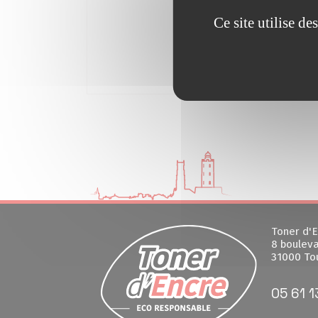
Ce site utilise d
Toner d'E
8 bouleva
31000 To
05 61 1