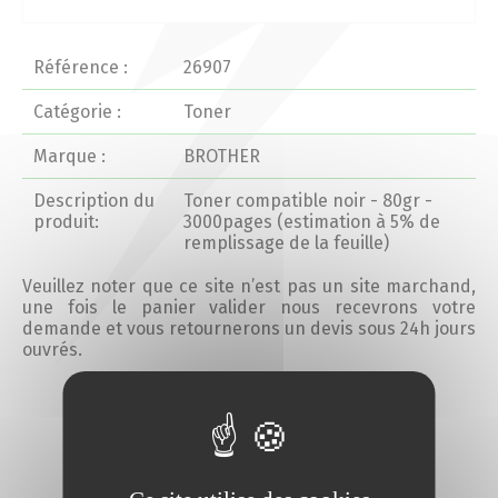
Actualités 2020 et avant
Référence :
26907
Divers
Catégorie :
Toner
Marque :
BROTHER
Produits
Description du
Toner compatible noir - 80gr -
Professionnels
produit:
3000pages (estimation à 5% de
remplissage de la feuille)
Particuliers
Veuillez noter que ce site n’est pas un site marchand,
une fois le panier valider nous recevrons votre
demande et vous retournerons un devis sous 24h jours
Catalogue
ouvrés.
Ajouter au devis
Analyse des besoins
Analyse de vos besoins