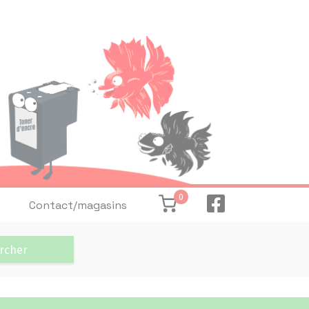
0
Contact/magasins
rcher