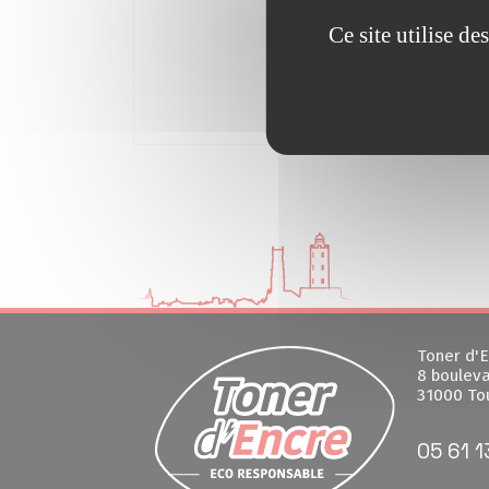
Ce site utilise d
Toner d'E
8 bouleva
31000 To
05 61 1