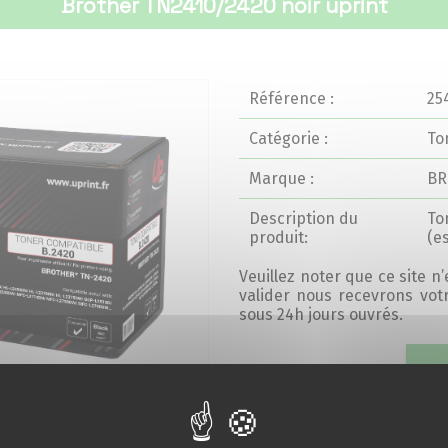
Brother TN2410/2420 noir uprint
Référence :
25
Catégorie :
To
Marque :
BR
Description du
To
produit:
(e
Veuillez noter que ce site n
valider nous recevrons vo
sous 24h jours ouvrés.