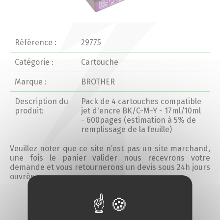
Actualités 2020 et avant
Divers
Référence :
29775
Catégorie :
Cartouche
Produits
Marque :
BROTHER
Professionnels
Description du
Pack de 4 cartouches compatible
produit:
jet d'encre BK/C-M-Y - 17ml/10ml
- 600pages (estimation à 5% de
Particuliers
remplissage de la feuille)
Catalogue
Veuillez noter que ce site n’est pas un site marchand,
une fois le panier valider nous recevrons votre
demande et vous retournerons un devis sous 24h jours
ouvrés.
Analyse des besoins
Ajouter au devis
Analyse de vos besoins