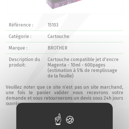
Actualités 2020 et avant
Divers
Référence :
15103
Catégorie :
Cartouche
Produits
Marque :
BROTHER
Professionnels
Description du
Cartouche compatible jet d'encre
produit:
Magenta - 10ml - 600pages
(estimation à 5% de remplissage
Particuliers
de la feuille)
Catalogue
Veuillez noter que ce site n’est pas un site marchand,
une fois le panier valider nous recevrons votre
demande et vous retournerons un devis sous 24h jours
ouvrés.
Analyse des besoins
Ajouter au devis
Analyse de vos besoins