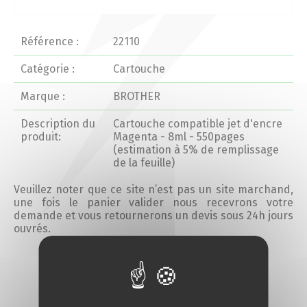
Actualités 2020 et avant
Référence :
22110
Divers
Catégorie :
Cartouche
Marque :
BROTHER
Produits
Description du
Cartouche compatible jet d'encre
Professionnels
produit:
Magenta - 8ml - 550pages
(estimation à 5% de remplissage
de la feuille)
Particuliers
Veuillez noter que ce site n’est pas un site marchand,
une fois le panier valider nous recevrons votre
Catalogue
demande et vous retournerons un devis sous 24h jours
ouvrés.
Analyse des besoins
Ajouter au devis
Analyse de vos besoins