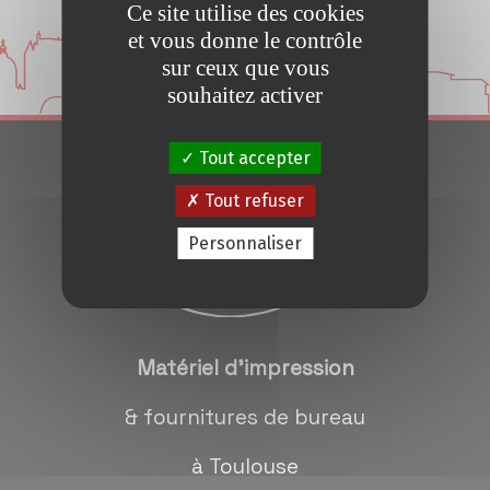
Ce site utilise des cookies
Conseils et Astuces
et vous donne le contrôle
sur ceux que vous
Devis en 24H
souhaitez activer
Tout accepter
Notre métier
Tout refuser
Contact/magasins
Personnaliser
Matériel d'impression
& fournitures de bureau
à Toulouse