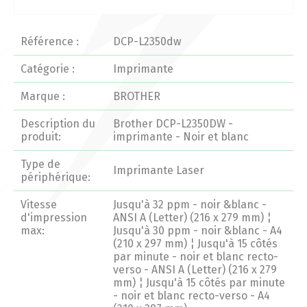
Actualités 2020 et avant
Référence :
DCP-L2350dw
Divers
Catégorie :
Imprimante
Marque :
BROTHER
Produits
Description du
Brother DCP-L2350DW -
Professionnels
produit:
imprimante - Noir et blanc
Type de
Particuliers
Imprimante Laser
périphérique:
Catalogue
Vitesse
Jusqu'à 32 ppm - noir &blanc -
d'impression
ANSI A (Letter) (216 x 279 mm) ¦
max:
Jusqu'à 30 ppm - noir &blanc - A4
(210 x 297 mm) ¦ Jusqu'à 15 côtés
Analyse des besoins
par minute - noir et blanc recto-
verso - ANSI A (Letter) (216 x 279
mm) ¦ Jusqu'à 15 côtés par minute
Analyse de vos besoins
- noir et blanc recto-verso - A4