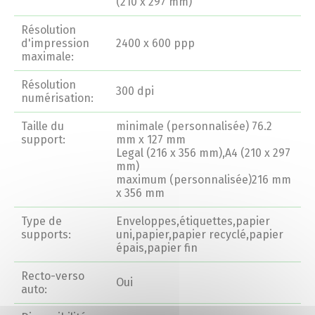
(210 x 297 mm)
Conseils et Astuces
Résolution
d'impression
2400 x 600 ppp
Devis en 24H
maximale:
Résolution
300 dpi
numérisation:
Notre métier
Taille du
minimale (personnalisée) 76.2
support:
mm x 127 mm
Contact/magasins
Legal (216 x 356 mm),A4 (210 x 297
mm)
maximum (personnalisée)216 mm
x 356 mm
Type de
Enveloppes,étiquettes,papier
supports:
uni,papier,papier recyclé,papier
épais,papier fin
Recto-verso
Oui
auto: